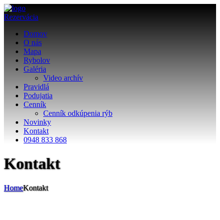
Rezervácia
Domov
O nás
Mapa
Rybolov
Galéria
Video archív
Pravidlá
Podujatia
Cenník
Cenník odkúpenia rýb
Novinky
Kontakt
0948 833 868
Kontakt
Home
Kontakt