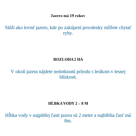
Jazero má 19 rokov
Slúži ako lovné jazero, kde po zakúpení povolenky môžete chytať
ryby.
ROZLOHA 2 HA
V okolí jazera nájdete nedotknutú prírodu s lesíkom v tesnej
blízkosti.
HĹBKA VODY 2 – 8 M
Hĺbka vody v najplitšej časti jazera sú 2 metre a najhlbšia časť má
8m.