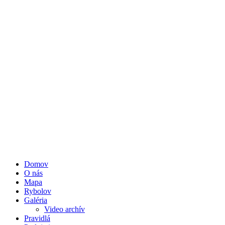
Domov
O nás
Mapa
Rybolov
Galéria
Video archív
Pravidlá