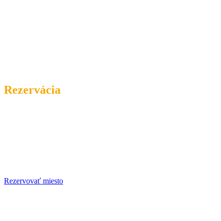
Rybolov & oddych
Rezervácia
Zbaľte svoju výstroj na nezabudnuteľnú
rybačku na jazere Borovce.
Rezervovať miesto