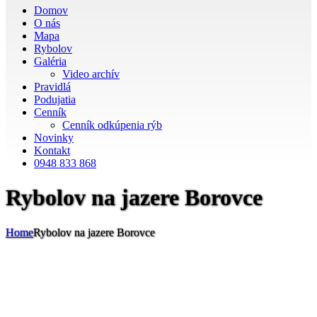
Domov
O nás
Mapa
Rybolov
Galéria
Video archív
Pravidlá
Podujatia
Cenník
Cenník odkúpenia rýb
Novinky
Kontakt
0948 833 868
Rybolov na jazere Borovce
Home
Rybolov na jazere Borovce