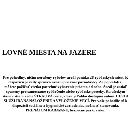
LOVNÉ MIESTA NA JAZERE
Pre pohodlný, ničím nerušený rybolov areál ponúka 28 rybárskych miest. K
dispozícií je vždy správca areálu pre vaše požiadavky. Za poplatok si
môžete požičať všetko potrebné vybavenie priamo od neho. Areál je zatiaľ
spustený pre samostatné rybárčenie alebo rybárske preteky. Ku všetkým
stanovištiam vedie ŠTRKOVÁ cesta, ktorá je ľahko dostupná autom. CESTA
SLÚŽI IBA NA NALOŽENIE A VYLOŽENIE VECÍ. Pre vaše pohodlie sú k
dispozícií sociálne a hygienické zariadenia, možnosť stanovania,
PRENÁJOM KARAVANU, bezpečné parkovisko.