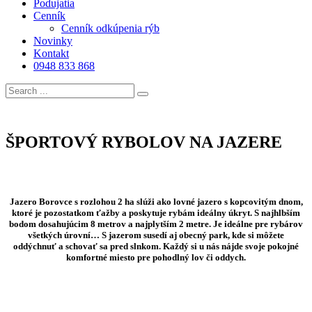
Podujatia
Cenník
Cenník odkúpenia rýb
Novinky
Kontakt
0948 833 868
ŠPORTOVÝ RYBOLOV NA JAZERE
Jazero Borovce s rozlohou 2 ha slúži ako lovné jazero s kopcovitým dnom,
ktoré je pozostatkom ťažby a poskytuje rybám ideálny úkryt. S najhlbším
bodom dosahujúcim 8 metrov a najplytším 2 metre. Je ideálne pre rybárov
všetkých úrovní… S jazerom susedí aj obecný park, kde si môžete
oddýchnuť a schovať sa pred slnkom. Každý si u nás nájde svoje pokojné
komfortné miesto pre pohodlný lov či oddych.