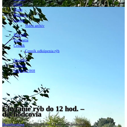
O nás
Mapa
Rybolov
Galéria
Video archív
Pravidlá
Podujatia
Cenník
Cenník odkúpenia rýb
Novinky
Kontakt
0948 833 868
Chytanie rýb do 12 hod. –
dôchodcovia
Home
booking
Chytanie rýb do 12 hod. – dôchodcovia