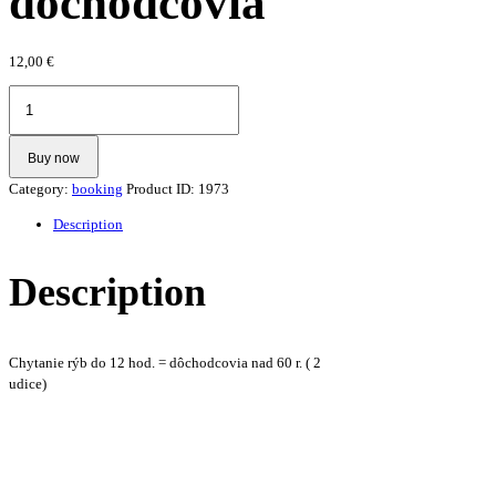
dôchodcovia
12,00
€
Chytanie
rýb
do
12
Buy now
hod.
Category:
booking
Product ID:
1973
-
dôchodcovia
Description
quantity
Description
Chytanie rýb do 12 hod. = dôchodcovia nad 60 r. ( 2
udice)