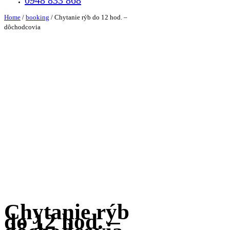
0948 833 868
Home
/
booking
/ Chytanie rýb do 12 hod. –
dôchodcovia
Chytanie rýb
do 12 hod. –