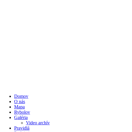
Domov
O nás
Mapa
Rybolov
Galéria
Video archív
Pravidlá