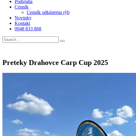
Podujatia
Cenník
Cenník odkúpenia rýb
Novinky
Kontakt
0948 833 868
Preteky Drahovce Carp Cup 2025