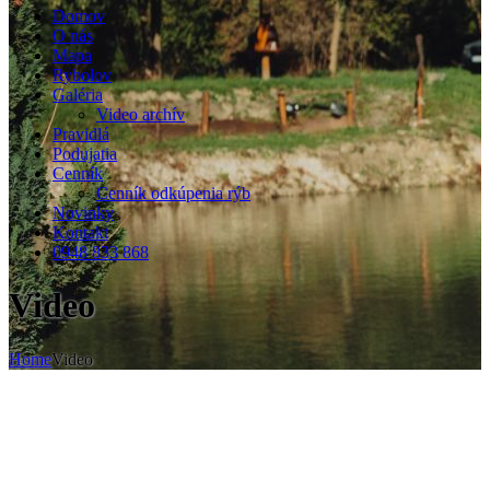
Domov
O nás
Mapa
Rybolov
Galéria
Video archív
Pravidlá
Podujatia
Cenník
Cenník odkúpenia rýb
Novinky
Kontakt
0948 833 868
Video
Home
Video