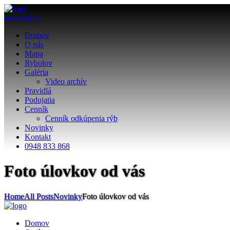
Rezervácia
Domov
O nás
Mapa
Rybolov
Galéria
Video archív
Pravidlá
Podujatia
Cenník
Cenník odkúpenia rýb
Novinky
Kontakt
0948 833 868
Foto úlovkov od vás
Home
All Posts
Novinky
Foto úlovkov od vás
Domov