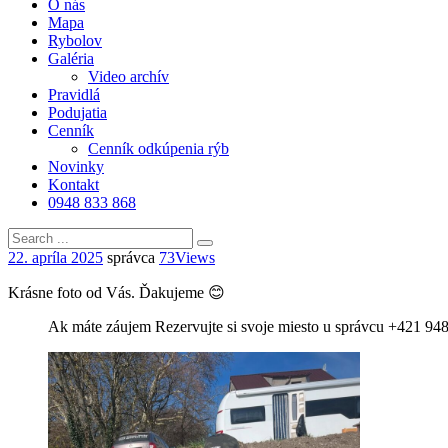
O nás
Mapa
Rybolov
Galéria
Video archív
Pravidlá
Podujatia
Cenník
Cenník odkúpenia rýb
Novinky
Kontakt
0948 833 868
22. apríla 2025
správca
73
Views
Krásne foto od Vás. Ďakujeme 😊
Ak máte záujem Rezervujte si svoje miesto u správcu +421 94