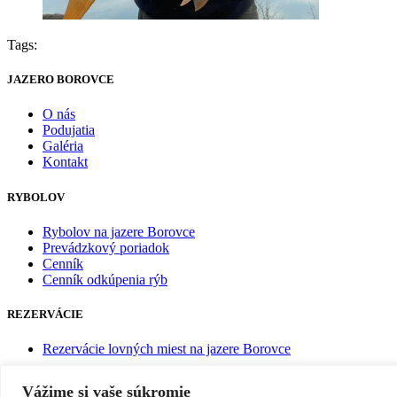
Tags:
JAZERO BOROVCE
O nás
Podujatia
Galéria
Kontakt
RYBOLOV
Rybolov na jazere Borovce
Prevádzkový poriadok
Cenník
Cenník odkúpenia rýb
REZERVÁCIE
Rezervácie lovných miest na jazere Borovce
SLEDUJTE NÁS
Vážime si vaše súkromie