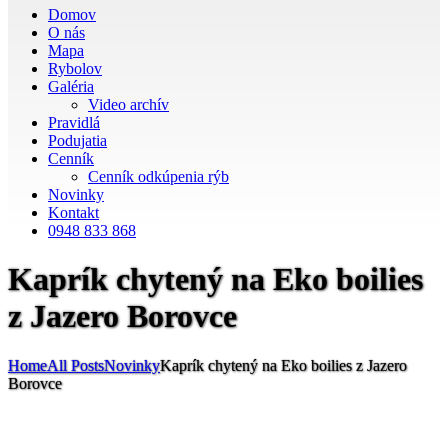
Domov
O nás
Mapa
Rybolov
Galéria
Video archív
Pravidlá
Podujatia
Cenník
Cenník odkúpenia rýb
Novinky
Kontakt
0948 833 868
Kaprík chytený na Eko boilies
z Jazero Borovce
Home
All Posts
Novinky
Kaprík chytený na Eko boilies z Jazero
Borovce