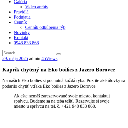
Galéria
Video archív
Pravidlá
Podujatia
Cenník
Cenník odkúpenia rýb
Novinky
Kontakt
0948 833 868
29. mája 2025
admin
45
Views
Kaprík chytený na Eko boilies z Jazero Borovce
Na našich Eko boilies si pochutná každá ryba. Pozrite aké úlovky sa
podarilo chytiť vďaka Eko boilies z Jazero Borovce.
Ak ešte nemáš zarezervované svoje miesto, kontaktuj
správcu. Budeme sa na teba tešiť. Rezervujte si svoje
miesto u správcu na tel. č. +421 948 833 868.