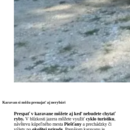
Karavan si môžu prenajať aj nerybári
Prespať v karavane môžete aj keď nebudete chytať
ryby.
V blízkosti jazera môžete využiť
cyklo turistiku
,
návštevu kúpeľného mesta
Piešťany
a prechádzky či
výlety po
okolitej prírode
. Prenájom karavanu je