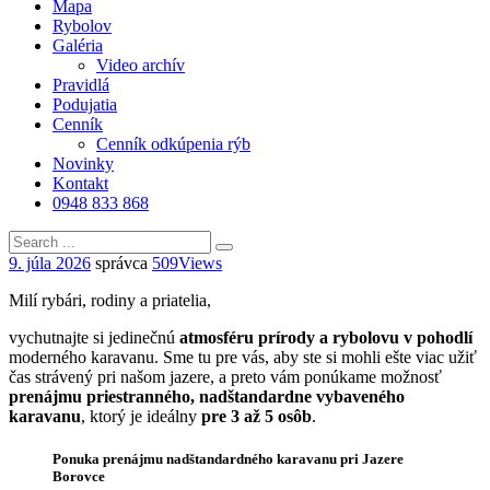
Mapa
Rybolov
Galéria
Video archív
Pravidlá
Podujatia
Cenník
Cenník odkúpenia rýb
Novinky
Kontakt
0948 833 868
9. júla 2026
správca
509
Views
Milí rybári, rodiny a priatelia,
vychutnajte si jedinečnú
atmosféru prírody a rybolovu v pohodlí
moderného karavanu. Sme tu pre vás, aby ste si mohli ešte viac užiť
čas strávený pri našom jazere, a preto vám ponúkame možnosť
prenájmu priestranného, nadštandardne vybaveného
karavanu
, ktorý je ideálny
pre 3 až 5 osôb
.
Ponuka prenájmu nadštandardného karavanu pri Jazere
Borovce