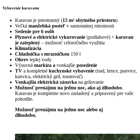
Vybavenie karavanu
Karavan je priestranný (
15 m² obytného priestoru
)
Veľká
manželská posteľ
v samostatnej miestnosti
Sedenie pre 6 osôb
Plynové a elektrické vykurovanie
(podlahové) +
karavan
je zateplený
– možnosť celoročného využitia
Klimatizácia
Chladnička s mrazničkou
150 l
Ohrev
teplej vody
Výsuvná
markíza a
vonkajšie
posedenie
TV
a kompletné
kuchynské vybavenie
(riad, hrnce, panvice,
kanvica, elektrický gril, toastovač)
Vonkajšia elektrická zásuvka
na grilovanie
Možnosť prenájmu na jednu noc, ako aj dlhodobo
.
Karavan je kompletne novo zariadený a pripravený pre vaše
pohodlie.
Možnosť prenájmu na jednu noc alebo aj
dlhodobo.