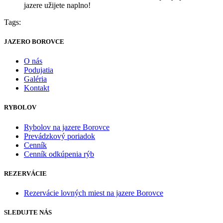
jazere užijete naplno!
Tags:
JAZERO BOROVCE
O nás
Podujatia
Galéria
Kontakt
RYBOLOV
Rybolov na jazere Borovce
Prevádzkový poriadok
Cenník
Cenník odkúpenia rýb
REZERVÁCIE
Rezervácie lovných miest na jazere Borovce
SLEDUJTE NÁS