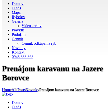
Domov
O nás
Mapa
Rybolov
Galéria
Video archív
Pravidlá
Podujatia
Cenník
Cenník odkúpenia rýb
Novinky
Kontakt
0948 833 868
Prenájom karavanu na Jazere
Borovce
Home
All Posts
Novinky
Prenájom karavanu na Jazere Borovce
Domov
O nás