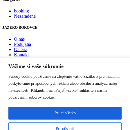
booking
Nezaradené
JAZERO BOROVCE
O nás
Podujatia
Galéria
Kontakt
Vážime si vaše súkromie
RYBOLOV
Súbory cookie používame na zlepšenie vášho zážitku z prehliadania,
Rybolov na jazere Borovce
Prevádzkový poriadok
poskytovanie prispôsobených reklám alebo obsahu a analýzu našej
Cenník
návštevnosti. Kliknutím na „Prijať všetko“ súhlasíte s naším
Cenník odkúpenia rýb
používaním súborov cookie.
REZERVÁCIE
Prijať všetko
Rezervácie lovných miest na jazere Borovce
SLEDUJTE NÁS
Prispôsobiť