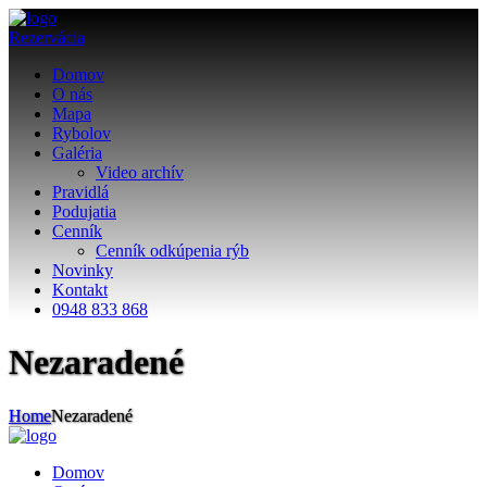
Rezervácia
Domov
O nás
Mapa
Rybolov
Galéria
Video archív
Pravidlá
Podujatia
Cenník
Cenník odkúpenia rýb
Novinky
Kontakt
0948 833 868
Nezaradené
Home
Nezaradené
Domov