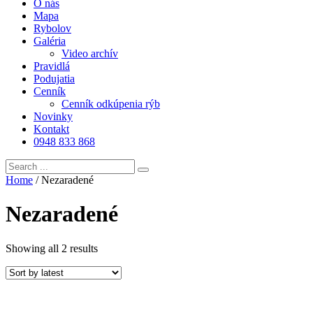
O nás
Mapa
Rybolov
Galéria
Video archív
Pravidlá
Podujatia
Cenník
Cenník odkúpenia rýb
Novinky
Kontakt
0948 833 868
Home
/ Nezaradené
Nezaradené
Showing all 2 results