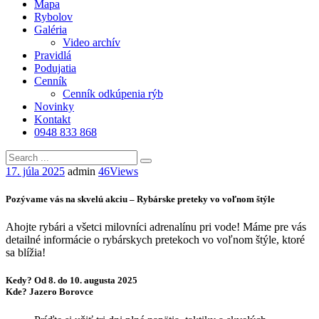
Mapa
Rybolov
Galéria
Video archív
Pravidlá
Podujatia
Cenník
Cenník odkúpenia rýb
Novinky
Kontakt
0948 833 868
17. júla 2025
admin
46
Views
Pozývame vás na skvelú akciu – Rybárske preteky vo voľnom štýle
Ahojte rybári a všetci milovníci adrenalínu pri vode! Máme pre vás
detailné informácie o rybárskych pretekoch vo voľnom štýle, ktoré
sa blížia!
Kedy?
Od 8. do 10. augusta 2025
Kde?
Jazero Borovce