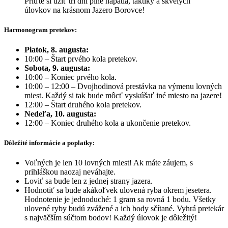
Príďte si užiť tri dni plné napätia, taktiky a skvelých
úlovkov na krásnom Jazero Borovce!
Harmonogram pretekov:
Piatok, 8. augusta:
10:00 – Štart prvého kola pretekov.
Sobota, 9. augusta:
10:00 – Koniec prvého kola.
10:00 – 12:00 – Dvojhodinová prestávka na výmenu lovných
miest. Každý si tak bude môcť vyskúšať iné miesto na jazere!
12:00 – Štart druhého kola pretekov.
Nedeľa, 10. augusta:
12:00 – Koniec druhého kola a ukončenie pretekov.
Dôležité informácie a poplatky:
Voľných je len 10 lovných miest! Ak máte záujem, s
prihláškou naozaj neváhajte.
Loviť sa bude len z jednej strany jazera.
Hodnotiť sa bude akákoľvek ulovená ryba okrem jesetera.
Hodnotenie je jednoduché: 1 gram sa rovná 1 bodu. Všetky
ulovené ryby budú zvážené a ich body sčítané. Vyhrá pretekár
s najväčším súčtom bodov! Každý úlovok je dôležitý!