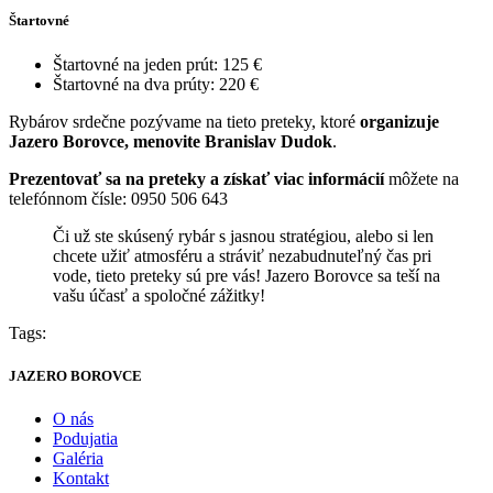
Štartovné
Štartovné na jeden prút: 125 €
Štartovné na dva prúty: 220 €
Rybárov srdečne pozývame na tieto preteky, ktoré
organizuje
Jazero Borovce, menovite Branislav Dudok
.
Prezentovať sa na preteky a získať viac informácií
môžete na
telefónnom čísle: 0950 506 643
Či už ste skúsený rybár s jasnou stratégiou, alebo si len
chcete užiť atmosféru a stráviť nezabudnuteľný čas pri
vode, tieto preteky sú pre vás! Jazero Borovce sa teší na
vašu účasť a spoločné zážitky!
Tags:
JAZERO BOROVCE
O nás
Podujatia
Galéria
Kontakt