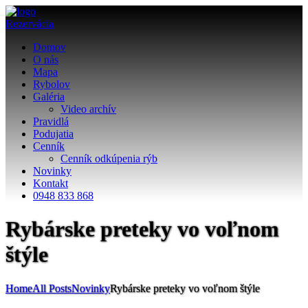
Rezervácia
Domov
O nás
Mapa
Rybolov
Galéria
Video archív
Pravidlá
Podujatia
Cenník
Cenník odkúpenia rýb
Novinky
Kontakt
0948 833 868
Rybárske preteky vo voľnom
štýle
Home
All Posts
Novinky
Rybárske preteky vo voľnom štýle